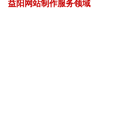
益阳网站制作服务领域
集团/上市公司
医院/医疗/医药
金融/投资
国企/事业单位
房地产/商业中心
教育/培训
家具/装饰/装修
家电/汽车