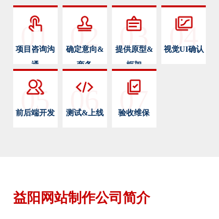
01
02
03
04
项目咨询沟
确定意向&
提供原型&
视觉UI确认
通
商务
框架
05
06
07
前后端开发
测试&上线
验收维保
益阳网站制作公司简介